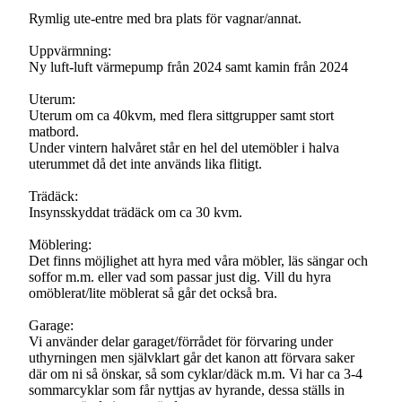
Rymlig ute-entre med bra plats för vagnar/annat.
Uppvärmning:
Ny luft-luft värmepump från 2024 samt kamin från 2024
Uterum:
Uterum om ca 40kvm, med flera sittgrupper samt stort
matbord.
Under vintern halvåret står en hel del utemöbler i halva
uterummet då det inte används lika flitigt.
Trädäck:
Insynsskyddat trädäck om ca 30 kvm.
Möblering:
Det finns möjlighet att hyra med våra möbler, läs sängar och
soffor m.m. eller vad som passar just dig. Vill du hyra
omöblerat/lite möblerat så går det också bra.
Garage:
Vi använder delar garaget/förrådet för förvaring under
uthyrningen men självklart går det kanon att förvara saker
där om ni så önskar, så som cyklar/däck m.m. Vi har ca 3-4
sommarcyklar som får nyttjas av hyrande, dessa ställs in