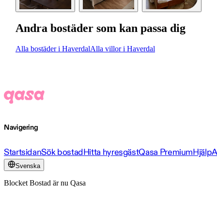
Andra bostäder som kan passa dig
Alla bostäder i Haverdal
Alla villor i Haverdal
Navigering
Startsidan
Sök bostad
Hitta hyresgäst
Qasa Premium
Hjälp
A
Svenska
Blocket Bostad är nu Qasa