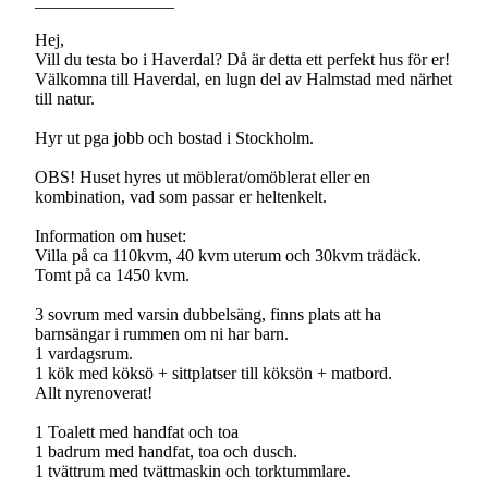
________________
Hej,
Vill du testa bo i Haverdal? Då är detta ett perfekt hus för er!
Välkomna till Haverdal, en lugn del av Halmstad med närhet
till natur.
Hyr ut pga jobb och bostad i Stockholm.
OBS! Huset hyres ut möblerat/omöblerat eller en
kombination, vad som passar er heltenkelt.
Information om huset:
Villa på ca 110kvm, 40 kvm uterum och 30kvm trädäck.
Tomt på ca 1450 kvm.
3 sovrum med varsin dubbelsäng, finns plats att ha
barnsängar i rummen om ni har barn.
1 vardagsrum.
1 kök med köksö + sittplatser till köksön + matbord.
Allt nyrenoverat!
1 Toalett med handfat och toa
1 badrum med handfat, toa och dusch.
1 tvättrum med tvättmaskin och torktummlare.