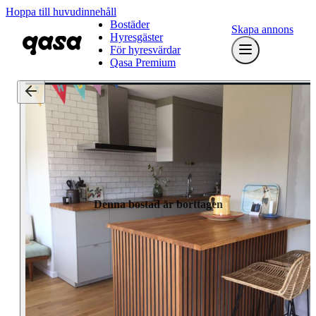
Hoppa till huvudinnehåll
Bostäder
Skapa annons
Hyresgäster
För hyresvärdar
Qasa Premium
Denna bostad är borttagen