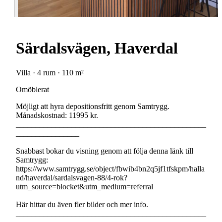
Särdalsvägen, Haverdal
Villa · 4 rum · 110 m²
Omöblerat
Möjligt att hyra depositionsfritt genom Samtrygg.
Månadskostnad: 11995 kr.
________________________________________________
________________
Snabbast bokar du visning genom att följa denna länk till
Samtrygg:
https://www.samtrygg.se/object/fbwib4bn2q5jf1tfskpm/halla
nd/haverdal/sardalsvagen-88/4-rok?
utm_source=blocket&utm_medium=referral
Här hittar du även fler bilder och mer info.
________________________________________________