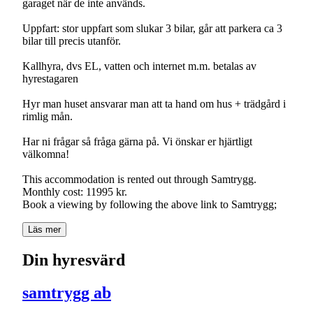
garaget när de inte används.
Uppfart: stor uppfart som slukar 3 bilar, går att parkera ca 3
bilar till precis utanför.
Kallhyra, dvs EL, vatten och internet m.m. betalas av
hyrestagaren
Hyr man huset ansvarar man att ta hand om hus + trädgård i
rimlig mån.
Har ni frågar så fråga gärna på. Vi önskar er hjärtligt
välkomna!
This accommodation is rented out through Samtrygg.
Monthly cost: 11995 kr.
Book a viewing by following the above link to Samtrygg;
Läs mer
Din hyresvärd
samtrygg ab