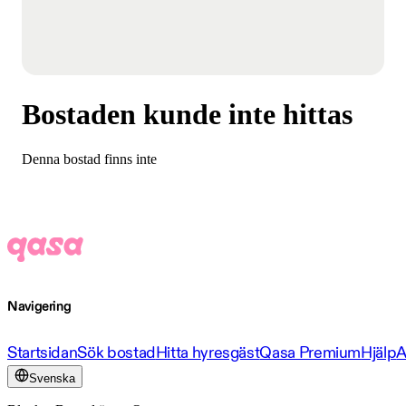
Bostaden kunde inte hittas
Denna bostad finns inte
Navigering
Startsidan
Sök bostad
Hitta hyresgäst
Qasa Premium
Hjälp
A
Svenska