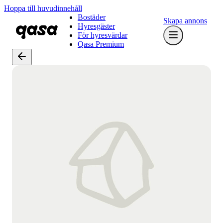
Hoppa till huvudinnehåll
Bostäder
Skapa annons
Hyresgäster
För hyresvärdar
Qasa Premium