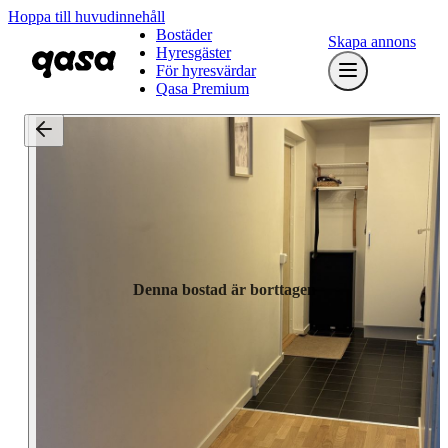
Hoppa till huvudinnehåll
Bostäder
Skapa annons
Hyresgäster
För hyresvärdar
Qasa Premium
Denna bostad är borttagen