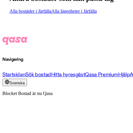
Alla bostäder i Järfälla
Alla lägenheter i Järfälla
Navigering
Startsidan
Sök bostad
Hitta hyresgäst
Qasa Premium
Hjälp
A
Svenska
Blocket Bostad är nu Qasa