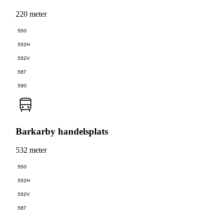
220 meter
550
552H
552V
567
590
Barkarby handelsplats
532 meter
550
552H
552V
567