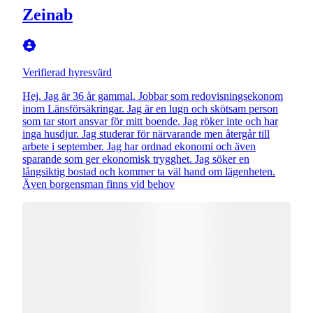
Zeinab
Verifierad hyresvärd
Hej. Jag är 36 år gammal. Jobbar som redovisningsekonom
inom Länsförsäkringar. Jag är en lugn och skötsam person
som tar stort ansvar för mitt boende. Jag röker inte och har
inga husdjur. Jag studerar för närvarande men återgår till
arbete i september. Jag har ordnad ekonomi och även
sparande som ger ekonomisk trygghet. Jag söker en
långsiktig bostad och kommer ta väl hand om lägenheten.
Även borgensman finns vid behov