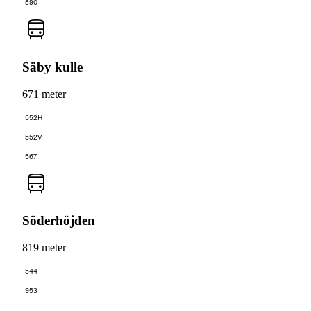
590
Säby kulle
671 meter
552H
552V
567
Söderhöjden
819 meter
544
953