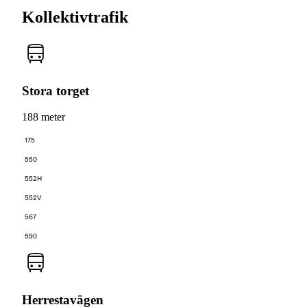
Kollektivtrafik
Stora torget
188 meter
175
550
552H
552V
567
590
Herrestavägen