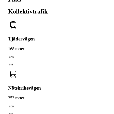
Kollektivtrafik
Tjädervägen
168 meter
805
819
Nötskrikevägen
353 meter
805
819