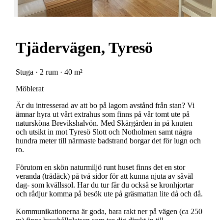
Tjädervägen, Tyresö
Stuga · 2 rum · 40 m²
Möblerat
Är du intresserad av att bo på lagom avstånd från stan? Vi
ämnar hyra ut vårt extrahus som finns på vår tomt ute på
natursköna Brevikshalvön. Med Skärgården in på knuten
och utsikt in mot Tyresö Slott och Notholmen samt några
hundra meter till närmaste badstrand borgar det för lugn och
ro.
Förutom en skön naturmiljö runt huset finns det en stor
veranda (trädäck) på två sidor för att kunna njuta av såväl
dag- som kvällssol. Har du tur får du också se kronhjortar
och rådjur komma på besök ute på gräsmattan lite då och då.
Kommunikationerna är goda, bara rakt ner på vägen (ca 250