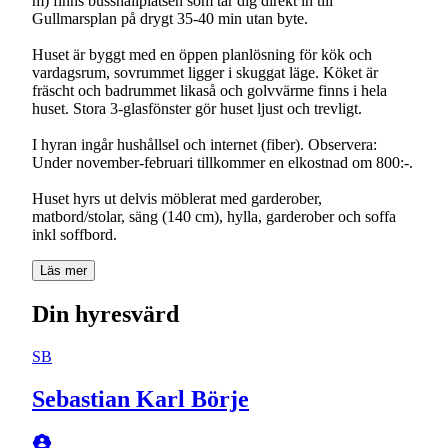
m) finns busshållplatsen som tar dig direkt in till
Gullmarsplan på drygt 35-40 min utan byte.
Huset är byggt med en öppen planlösning för kök och
vardagsrum, sovrummet ligger i skuggat läge. Köket är
fräscht och badrummet likaså och golvvärme finns i hela
huset. Stora 3-glasfönster gör huset ljust och trevligt.
I hyran ingår hushållsel och internet (fiber). Observera:
Under november-februari tillkommer en elkostnad om 800:-.
Huset hyrs ut delvis möblerat med garderober,
matbord/stolar, säng (140 cm), hylla, garderober och soffa
inkl soffbord.
Läs mer
Din hyresvärd
SB
Sebastian Karl Börje