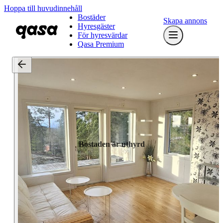
Hoppa till huvudinnehåll
Bostäder
Skapa annons
Hyresgäster
För hyresvärdar
Qasa Premium
Bostaden är uthyrd