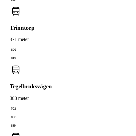
Trinntorp
371 meter
805
819
Tegelbruksvägen
383 meter
702
805
819