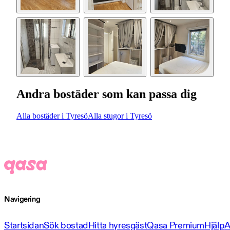
Andra bostäder som kan passa dig
Alla bostäder i Tyresö
Alla stugor i Tyresö
Navigering
Startsidan
Sök bostad
Hitta hyresgäst
Qasa Premium
Hjälp
A