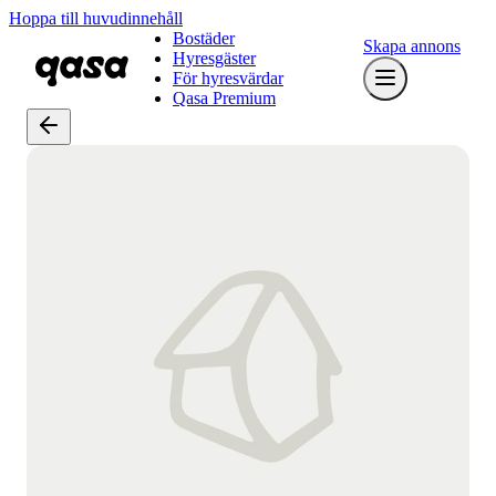
Hoppa till huvudinnehåll
Bostäder
Skapa annons
Hyresgäster
För hyresvärdar
Qasa Premium