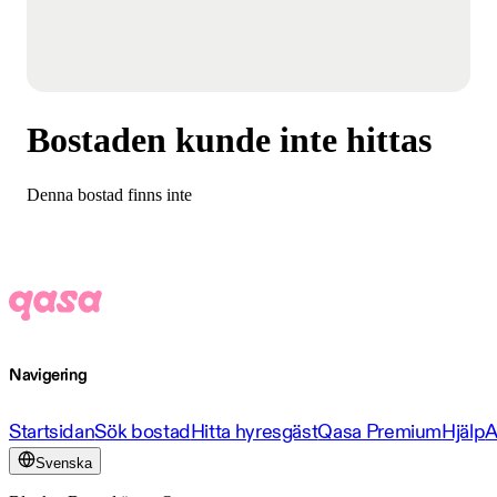
Bostaden kunde inte hittas
Denna bostad finns inte
Navigering
Startsidan
Sök bostad
Hitta hyresgäst
Qasa Premium
Hjälp
A
Svenska