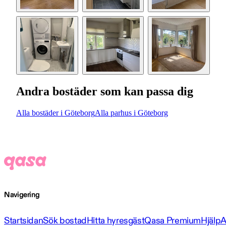
Andra bostäder som kan passa dig
Alla bostäder i Göteborg
Alla parhus i Göteborg
Navigering
Startsidan
Sök bostad
Hitta hyresgäst
Qasa Premium
Hjälp
A