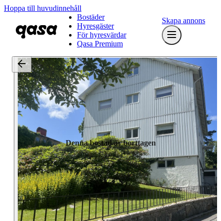
Hoppa till huvudinnehåll
Bostäder
Skapa annons
Hyresgäster
För hyresvärdar
Qasa Premium
Denna bostad är borttagen