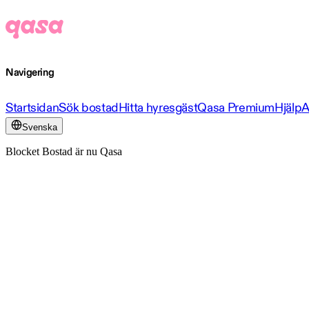
Navigering
Startsidan
Sök bostad
Hitta hyresgäst
Qasa Premium
Hjälp
A
Svenska
Blocket Bostad är nu Qasa