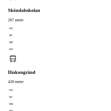
Sköndalsskolan
287 meter
143
181
188
193
Diakongränd
428 meter
143
181
188