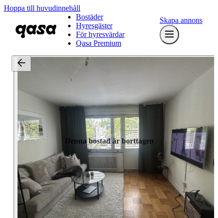
Hoppa till huvudinnehåll
Bostäder
Skapa annons
Hyresgäster
För hyresvärdar
Qasa Premium
Denna bostad är borttagen