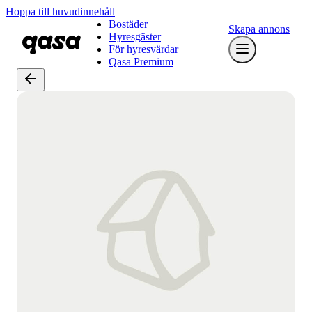
Hoppa till huvudinnehåll
Bostäder
Skapa annons
Hyresgäster
För hyresvärdar
Qasa Premium