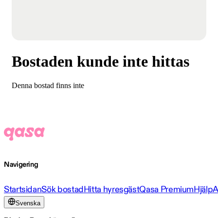
Bostaden kunde inte hittas
Denna bostad finns inte
Navigering
Startsidan
Sök bostad
Hitta hyresgäst
Qasa Premium
Hjälp
A
Svenska