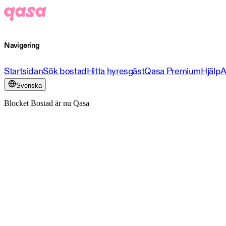
Navigering
Startsidan
Sök bostad
Hitta hyresgäst
Qasa Premium
Hjälp
A
Svenska
Blocket Bostad är nu Qasa