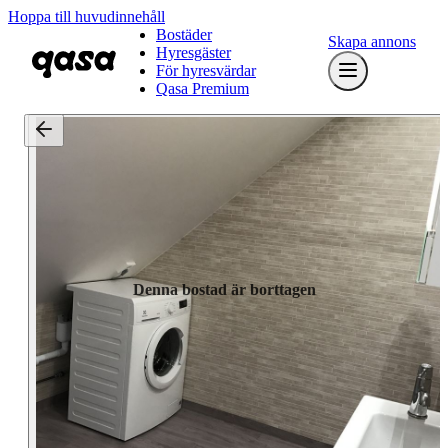
Hoppa till huvudinnehåll
Bostäder
Skapa annons
Hyresgäster
För hyresvärdar
Qasa Premium
Denna bostad är borttagen