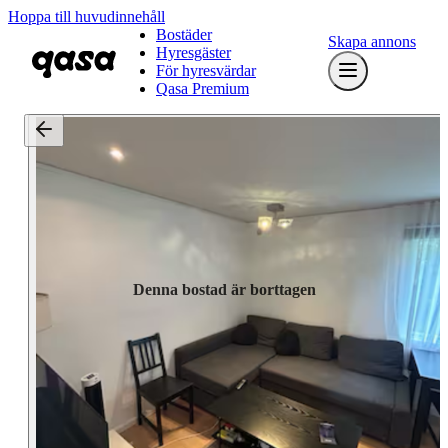
Hoppa till huvudinnehåll
Bostäder
Skapa annons
Hyresgäster
För hyresvärdar
Qasa Premium
Denna bostad är borttagen