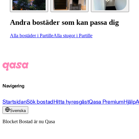
Andra bostäder som kan passa dig
Alla bostäder i Partille
Alla stugor i Partille
Navigering
Startsidan
Sök bostad
Hitta hyresgäst
Qasa Premium
Hjälp
A
Svenska
Blocket Bostad är nu Qasa