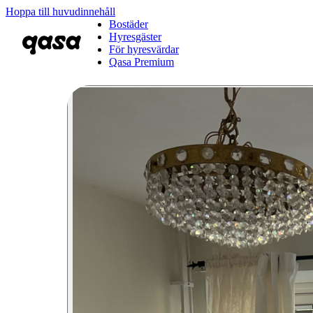
Hoppa till huvudinnehåll
Bostäder
Hyresgäster
För hyresvärdar
Qasa Premium