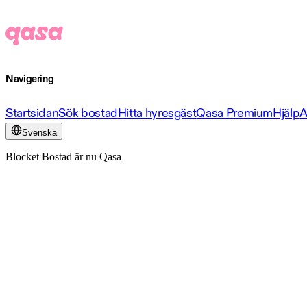
Navigering
Startsidan
Sök bostad
Hitta hyresgäst
Qasa Premium
Hjälp
A
Svenska
Blocket Bostad är nu Qasa