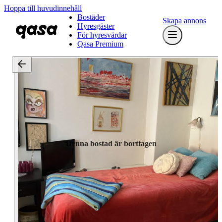
Hoppa till huvudinnehåll
Bostäder
Skapa annons
Hyresgäster
För hyresvärdar
Qasa Premium
Denna bostad är borttagen