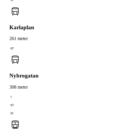
57
Karlaplan
261 meter
67
Nybrogatan
308 meter
1
67
91