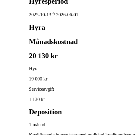
Hyresperiod
2025-10-13
2026-06-01
Hyra
Månadskostnad
20 130 kr
Hyra
19 000 kr
Serviceavgift
1 130 kr
Deposition
1 månad
Kvalificerade hyresgäster med godkänd kreditupplysni