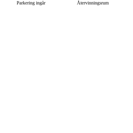
Parkering ingår
Återvinningsrum
Denna bostad är borttagen