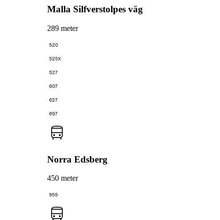
Malla Silfverstolpes väg
289 meter
520
525X
527
607
627
697
Norra Edsberg
450 meter
955