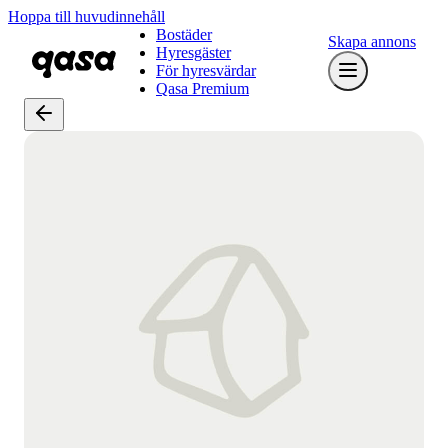
Hoppa till huvudinnehåll
Bostäder
Skapa annons
Hyresgäster
För hyresvärdar
Qasa Premium