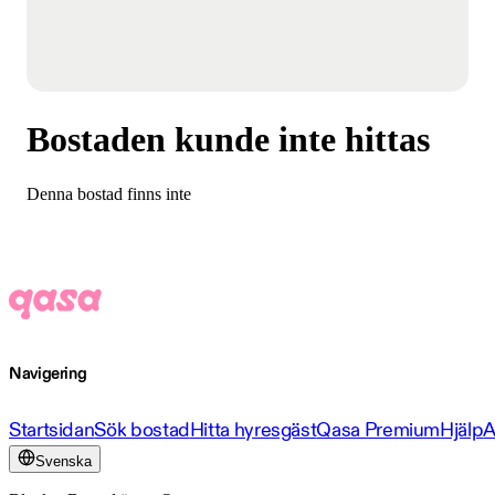
Bostaden kunde inte hittas
Denna bostad finns inte
Navigering
Startsidan
Sök bostad
Hitta hyresgäst
Qasa Premium
Hjälp
A
Svenska