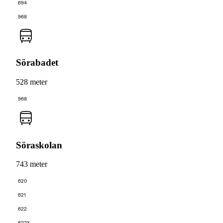
694
968
Sörabadet
528 meter
968
Söraskolan
743 meter
620
621
622