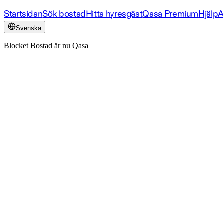
Startsidan
Sök bostad
Hitta hyresgäst
Qasa Premium
Hjälp
A
Svenska
Blocket Bostad är nu Qasa