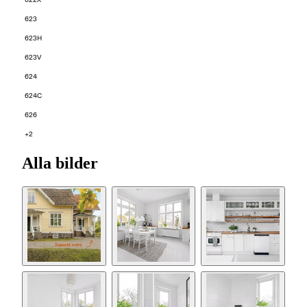
622X
623
623H
623V
624
624C
626
+2
Alla bilder