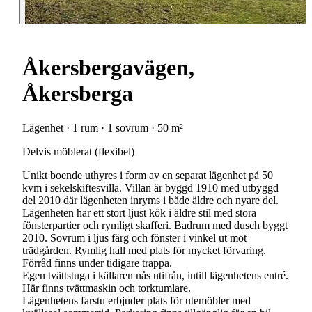
Åkersbergavägen,
Åkersberga
Lägenhet · 1 rum · 1 sovrum · 50 m²
Delvis möblerat (flexibel)
Unikt boende uthyres i form av en separat lägenhet på 50
kvm i sekelskiftesvilla. Villan är byggd 1910 med utbyggd
del 2010 där lägenheten inryms i både äldre och nyare del.
Lägenheten har ett stort ljust kök i äldre stil med stora
fönsterpartier och rymligt skafferi. Badrum med dusch byggt
2010. Sovrum i ljus färg och fönster i vinkel ut mot
trädgården. Rymlig hall med plats för mycket förvaring.
Förråd finns under tidigare trappa.
Egen tvättstuga i källaren nås utifrån, intill lägenhetens entré.
Här finns tvättmaskin och torktumlare.
Lägenhetens farstu erbjuder plats för utemöbler med