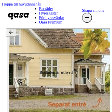
Hoppa till huvudinnehåll
Bostäder
Skapa annons
Hyresgäster
För hyresvärdar
Qasa Premium
Bostaden är uthyrd