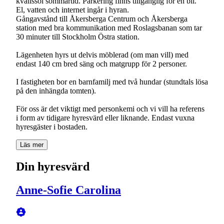
kvällssol sommartid. Parkering finns tillgänglig för en bil.
El, vatten och internet ingår i hyran.
Gångavstånd till Åkersberga Centrum och Åkersberga
station med bra kommunikation med Roslagsbanan som tar
30 minuter till Stockholm Östra station.
Lägenheten hyrs ut delvis möblerad (om man vill) med
endast 140 cm bred säng och matgrupp för 2 personer.
I fastigheten bor en barnfamilj med två hundar (stundtals lösa
på den inhängda tomten).
För oss är det viktigt med personkemi och vi vill ha referens
i form av tidigare hyresvärd eller liknande. Endast vuxna
hyresgäster i bostaden.
Läs mer
Din hyresvärd
Anne-Sofie Carolina