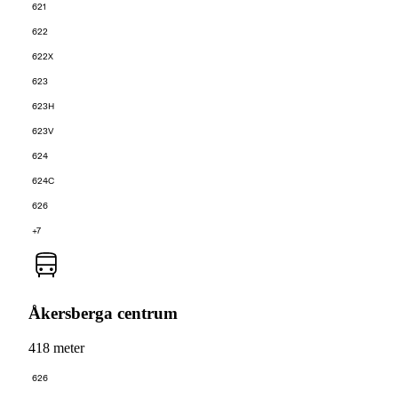
621
622
622X
623
623H
623V
624
624C
626
+7
Åkersberga centrum
418 meter
626