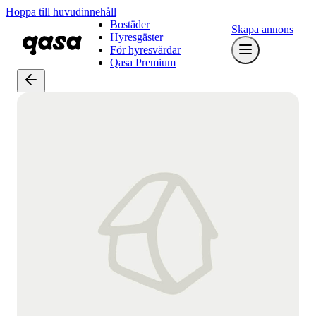
Hoppa till huvudinnehåll
Bostäder
Skapa annons
Hyresgäster
För hyresvärdar
Qasa Premium