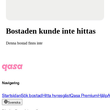
Bostaden kunde inte hittas
Denna bostad finns inte
Navigering
Startsidan
Sök bostad
Hitta hyresgäst
Qasa Premium
Hjälp
A
Svenska