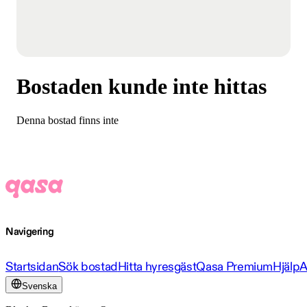
Bostaden kunde inte hittas
Denna bostad finns inte
Navigering
Startsidan
Sök bostad
Hitta hyresgäst
Qasa Premium
Hjälp
A
Svenska