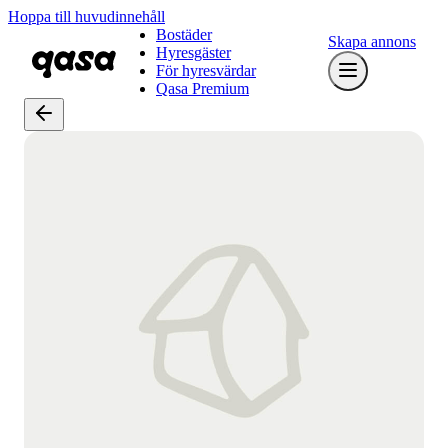
Hoppa till huvudinnehåll
Bostäder
Skapa annons
Hyresgäster
För hyresvärdar
Qasa Premium