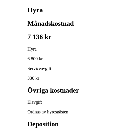
Hyra
Månadskostnad
7 136 kr
Hyra
6 800 kr
Serviceavgift
336 kr
Övriga kostnader
Elavgift
Ordnas av hyresgästen
Deposition