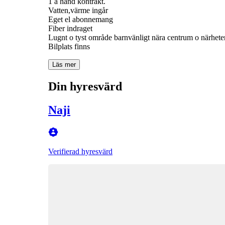
1 a hand kontrakt.
Vatten,värme ingår
Eget el abonnemang
Fiber indraget
Lugnt o tyst område barnvänligt nära centrum o närheten t
Bilplats finns
Läs mer
Din hyresvärd
Naji
Verifierad hyresvärd