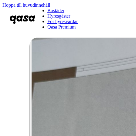
Hoppa till huvudinnehåll
Bostäder
Hyresgäster
För hyresvärdar
Qasa Premium