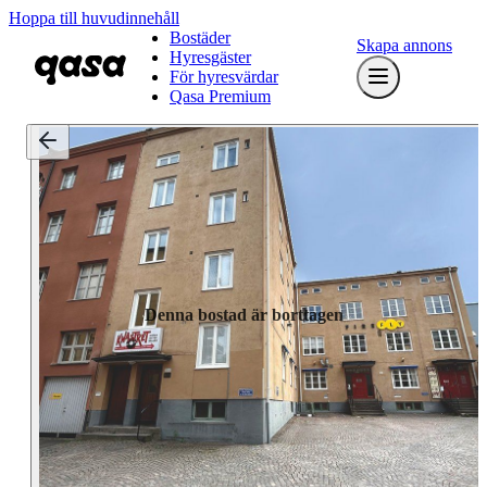
Hoppa till huvudinnehåll
Bostäder
Skapa annons
Hyresgäster
För hyresvärdar
Qasa Premium
Denna bostad är borttagen