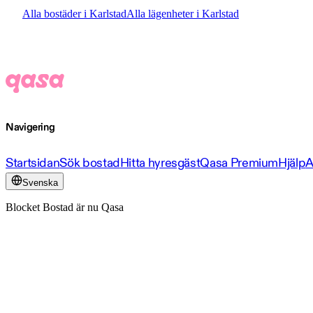
Alla bostäder i Karlstad
Alla lägenheter i Karlstad
Navigering
Startsidan
Sök bostad
Hitta hyresgäst
Qasa Premium
Hjälp
A
Svenska
Blocket Bostad är nu Qasa