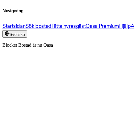
Navigering
Startsidan
Sök bostad
Hitta hyresgäst
Qasa Premium
Hjälp
A
Svenska
Blocket Bostad är nu Qasa