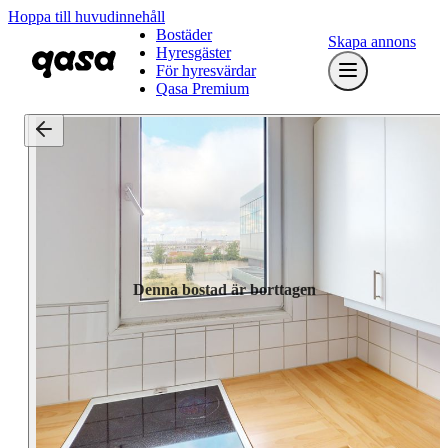
Hoppa till huvudinnehåll
Bostäder
Skapa annons
Hyresgäster
För hyresvärdar
Qasa Premium
Denna bostad är borttagen