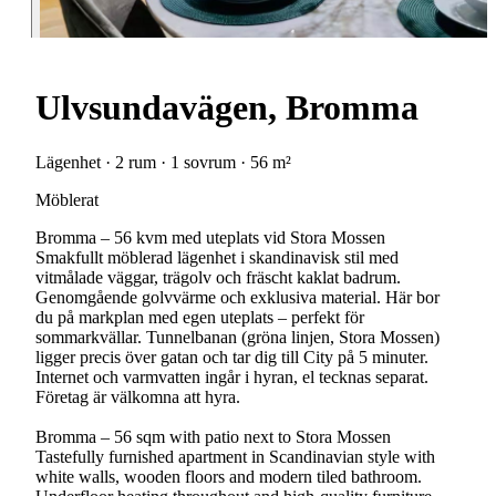
Ulvsundavägen, Bromma
Lägenhet · 2 rum · 1 sovrum · 56 m²
Möblerat
Bromma – 56 kvm med uteplats vid Stora Mossen
Smakfullt möblerad lägenhet i skandinavisk stil med
vitmålade väggar, trägolv och fräscht kaklat badrum.
Genomgående golvvärme och exklusiva material. Här bor
du på markplan med egen uteplats – perfekt för
sommarkvällar. Tunnelbanan (gröna linjen, Stora Mossen)
ligger precis över gatan och tar dig till City på 5 minuter.
Internet och varmvatten ingår i hyran, el tecknas separat.
Företag är välkomna att hyra.
Bromma – 56 sqm with patio next to Stora Mossen
Tastefully furnished apartment in Scandinavian style with
white walls, wooden floors and modern tiled bathroom.