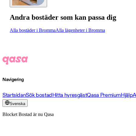
Andra bostäder som kan passa dig
Alla bostäder i Bromma
Alla lägenheter i Bromma
Navigering
Startsidan
Sök bostad
Hitta hyresgäst
Qasa Premium
Hjälp
A
Svenska
Blocket Bostad är nu Qasa