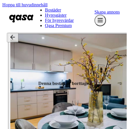
Hoppa till huvudinnehåll
Bostäder
Skapa annons
Hyresgäster
För hyresvärdar
Qasa Premium
Denna bostad är borttagen