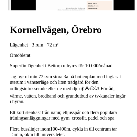
Kornellvägen, Örebro
Lägenhet · 3 rum · 72 m²
Omöblerat
Superfin lägenhet i Bettorp uthyres för 10.000/månad.
Jag hyr ut min 72kvm stora 3a på bottenplan med inglasat
uterum i vänsterläge och liten trädgård för den
odlingsintresserade eller de med djur☀️🌸🐶🐱 Förråd,
värme, vatten, bredband och grundutbud av tv-kanaler ingår
i hyran.
Ett kort stenkast från natur, elljusspår och flera populära
träningsanläggningar med gym, crossfit, padel och spa.
Flera busslinjer inom100-400m, cykla in till centrum tar
15min, 6km till universitetet.