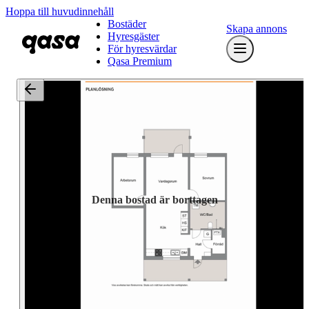
Hoppa till huvudinnehåll
Bostäder
Skapa annons
Hyresgäster
För hyresvärdar
Qasa Premium
Denna bostad är borttagen