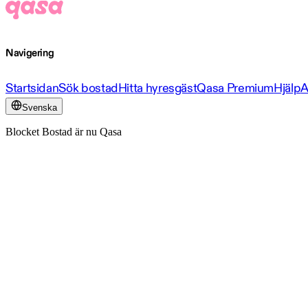
Navigering
Startsidan
Sök bostad
Hitta hyresgäst
Qasa Premium
Hjälp
A
Svenska
Blocket Bostad är nu Qasa