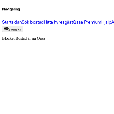
Navigering
Startsidan
Sök bostad
Hitta hyresgäst
Qasa Premium
Hjälp
A
Svenska
Blocket Bostad är nu Qasa