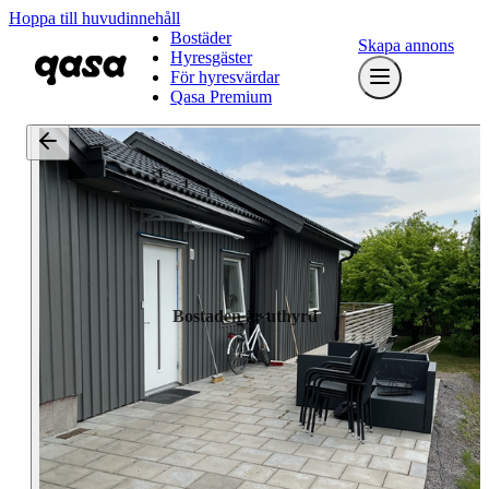
Hoppa till huvudinnehåll
Bostäder
Skapa annons
Hyresgäster
För hyresvärdar
Qasa Premium
Bostaden är uthyrd