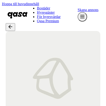
Hoppa till huvudinnehåll
Bostäder
Skapa annons
Hyresgäster
För hyresvärdar
Qasa Premium