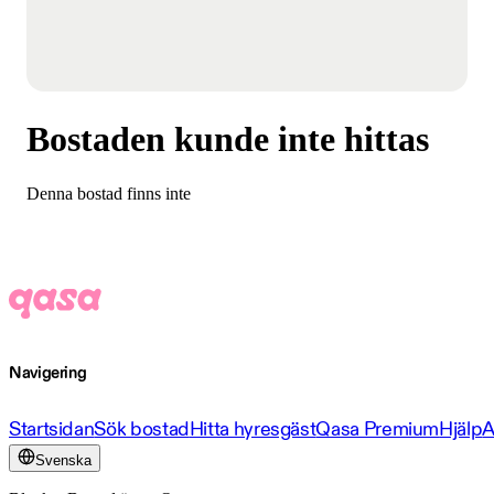
Bostaden kunde inte hittas
Denna bostad finns inte
Navigering
Startsidan
Sök bostad
Hitta hyresgäst
Qasa Premium
Hjälp
A
Svenska