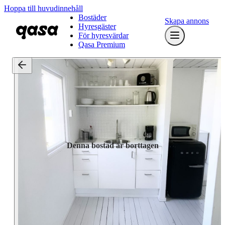
Hoppa till huvudinnehåll
Bostäder
Skapa annons
Hyresgäster
För hyresvärdar
Qasa Premium
Denna bostad är borttagen