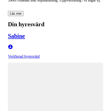
3900:-/månad inkl sophämtning. Uppvärmning / el ingår ej.
Läs mer
Din hyresvärd
Sabine
Verifierad hyresvärd