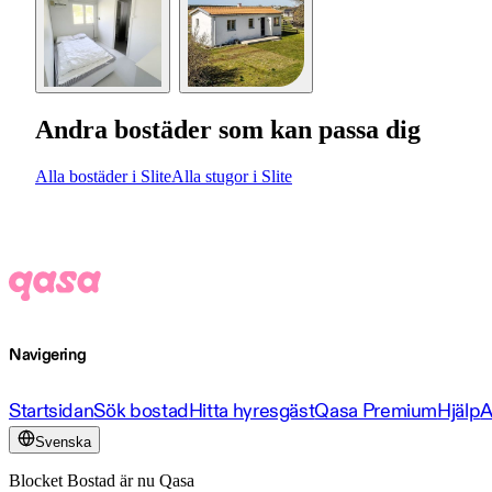
Andra bostäder som kan passa dig
Alla bostäder i Slite
Alla stugor i Slite
Navigering
Startsidan
Sök bostad
Hitta hyresgäst
Qasa Premium
Hjälp
A
Svenska
Blocket Bostad är nu Qasa