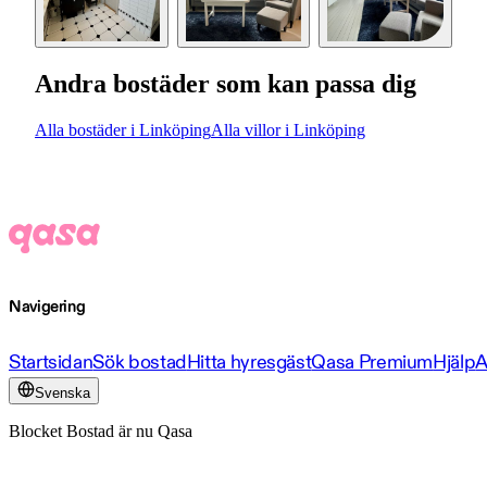
Andra bostäder som kan passa dig
Alla bostäder i Linköping
Alla villor i Linköping
Navigering
Startsidan
Sök bostad
Hitta hyresgäst
Qasa Premium
Hjälp
A
Svenska
Blocket Bostad är nu Qasa