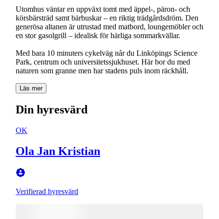
Utomhus väntar en uppväxt tomt med äppel-, päron- och
körsbärsträd samt bärbuskar – en riktig trädgårdsdröm. Den
generösa altanen är utrustad med matbord, loungemöbler och
en stor gasolgrill – idealisk för härliga sommarkvällar.
Med bara 10 minuters cykelväg når du Linköpings Science
Park, centrum och universitetssjukhuset. Här bor du med
naturen som granne men har stadens puls inom räckhåll.
Läs mer
Din hyresvärd
OK
Ola Jan Kristian
Verifierad hyresvärd