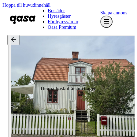
Hoppa till huvudinnehåll
Bostäder
Skapa annons
Hyresgäster
För hyresvärdar
Qasa Premium
Denna bostad är borttagen