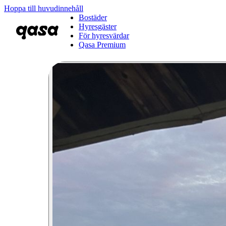
Hoppa till huvudinnehåll
Bostäder
Hyresgäster
För hyresvärdar
Qasa Premium