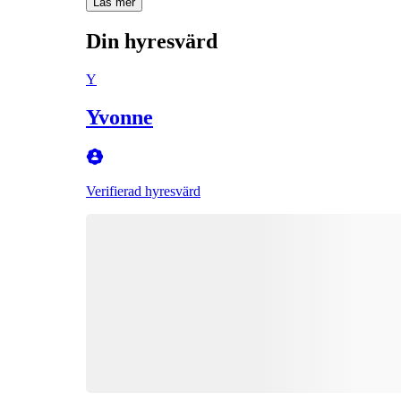
Läs mer
Din hyresvärd
Y
Yvonne
Verifierad hyresvärd