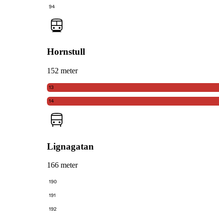
94
Hornstull
152 meter
13
14
Lignagatan
166 meter
190
191
192