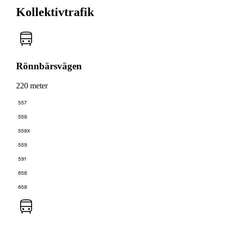
Kollektivtrafik
Rönnbärsvägen
220 meter
557
558
558X
559
591
656
658