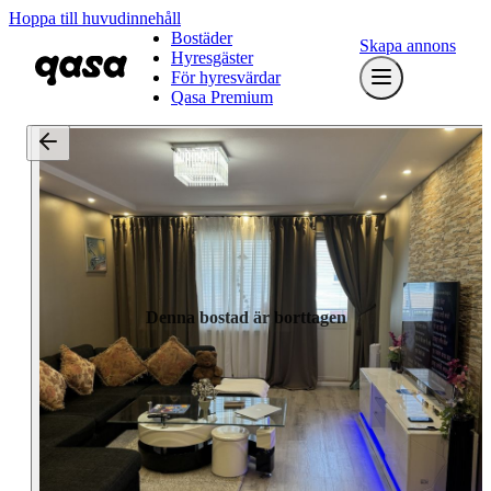
Hoppa till huvudinnehåll
Bostäder
Skapa annons
Hyresgäster
För hyresvärdar
Qasa Premium
Denna bostad är borttagen