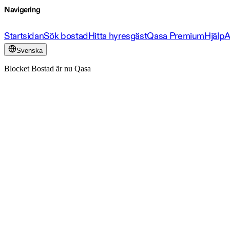
Navigering
Startsidan
Sök bostad
Hitta hyresgäst
Qasa Premium
Hjälp
A
Svenska
Blocket Bostad är nu Qasa