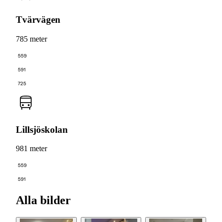
Tvärvägen
785 meter
559
591
725
Lillsjöskolan
981 meter
559
591
Alla bilder