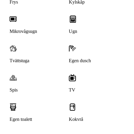
Frys
Kylskåp
Mikrovågsugn
Ugn
Tvättstuga
Egen dusch
Spis
TV
Egen toalett
Kokvrå