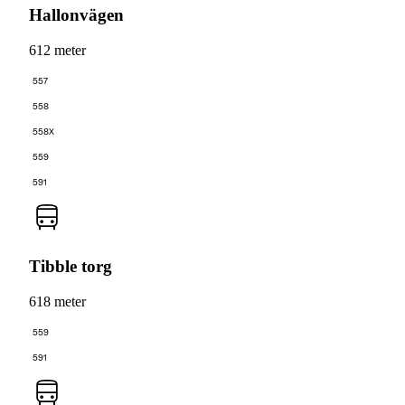
Hallonvägen
612 meter
557
558
558X
559
591
Tibble torg
618 meter
559
591