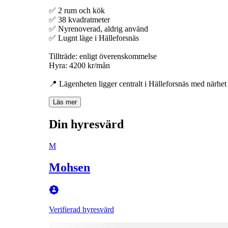
✅ 2 rum och kök
✅ 38 kvadratmeter
✅ Nyrenoverad, aldrig använd
✅ Lugnt läge i Hälleforsnäs
Tillträde: enligt överenskommelse
Hyra: 4200 kr/mån
📍 Lägenheten ligger centralt i Hälleforsnäs med närhet t
Läs mer
Din hyresvärd
M
Mohsen
Verifierad hyresvärd