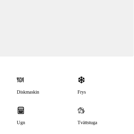
Diskmaskin
Frys
Ugn
Tvättstuga