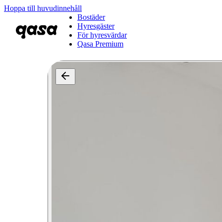
Hoppa till huvudinnehåll
Bostäder
Hyresgäster
För hyresvärdar
Qasa Premium