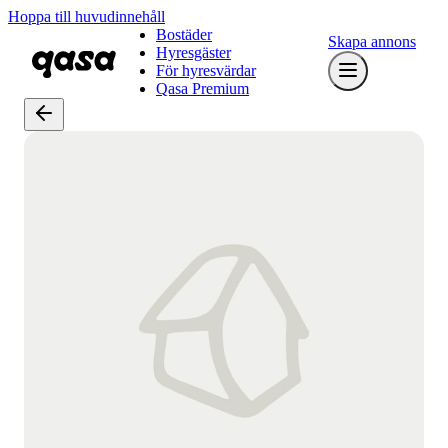
Hoppa till huvudinnehåll
Bostäder
Skapa annons
Hyresgäster
För hyresvärdar
Qasa Premium