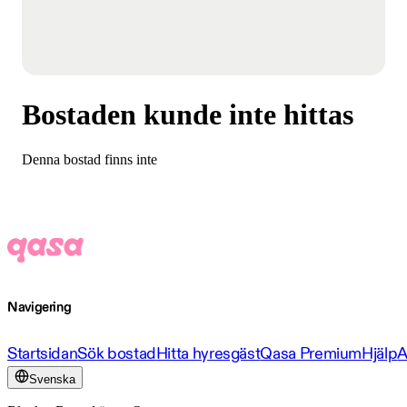
Bostaden kunde inte hittas
Denna bostad finns inte
Navigering
Startsidan
Sök bostad
Hitta hyresgäst
Qasa Premium
Hjälp
A
Svenska