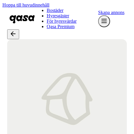
Hoppa till huvudinnehåll
Bostäder
Skapa annons
Hyresgäster
För hyresvärdar
Qasa Premium