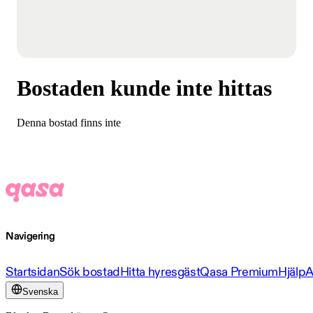
Bostaden kunde inte hittas
Denna bostad finns inte
Navigering
Startsidan
Sök bostad
Hitta hyresgäst
Qasa Premium
Hjälp
A
Svenska