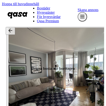
Hoppa till huvudinnehåll
Bostäder
Skapa annons
Hyresgäster
För hyresvärdar
Qasa Premium
Denna bostad är borttagen