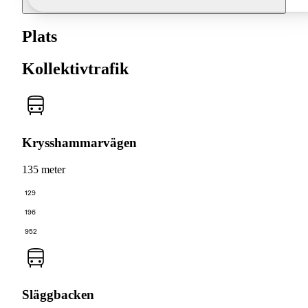
Plats
Kollektivtrafik
Krysshammarvägen
135 meter
129
196
952
Släggbacken