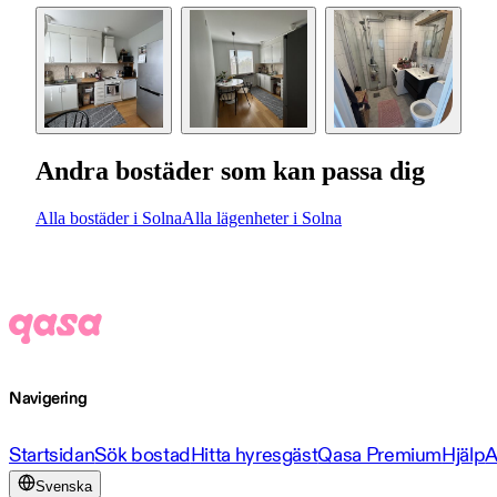
Andra bostäder som kan passa dig
Alla bostäder i Solna
Alla lägenheter i Solna
Navigering
Startsidan
Sök bostad
Hitta hyresgäst
Qasa Premium
Hjälp
A
Svenska