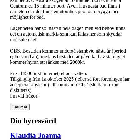
kan behöva. Västra skogen är 10 minuter bort och Solna
Centrum ca 15 minuter bort. Även Huvudsta bad finns i
närheten där det finns en utomhus pool och brygga med
möjlighet för bad.
Lägenheten har sol nästan hela dagen men vid behov finns
det en automatisk markis som kan fällas ner som skyddar
mot solen helt.
OBS. Bostaden kommer undergå stambyte nästa år (period
ej bestämd än), medans bostaden är påverkad av stambytet
kommer hyran att sänkas med 2000kr.
Pris: 14500 inkl. internet, el och vatten.
Tillgänglig från 1a oktober 2025 ( eller så fort föreningen har
accepterar ansökan) till sommaren 2027 (slutdatum kan
diskuteras).
Läs mer
Din hyresvärd
Klaudia Joanna