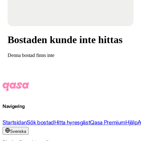
Bostaden kunde inte hittas
Denna bostad finns inte
Navigering
Startsidan
Sök bostad
Hitta hyresgäst
Qasa Premium
Hjälp
A
Svenska