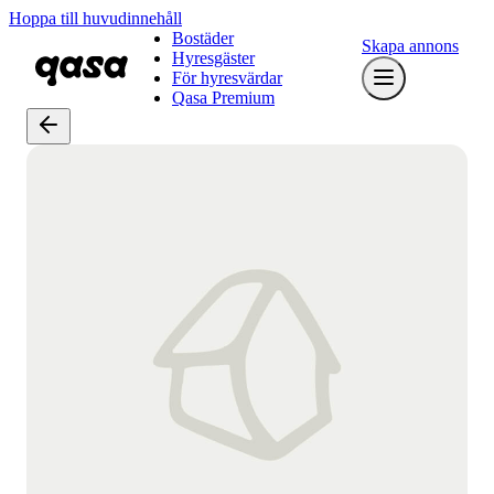
Hoppa till huvudinnehåll
Bostäder
Skapa annons
Hyresgäster
För hyresvärdar
Qasa Premium