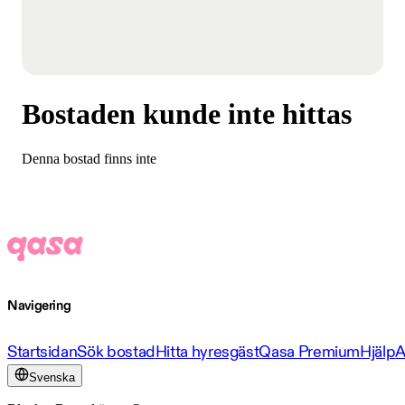
Bostaden kunde inte hittas
Denna bostad finns inte
Navigering
Startsidan
Sök bostad
Hitta hyresgäst
Qasa Premium
Hjälp
A
Svenska