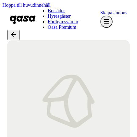
Hoppa till huvudinnehåll
Bostäder
Skapa annons
Hyresgäster
För hyresvärdar
Qasa Premium