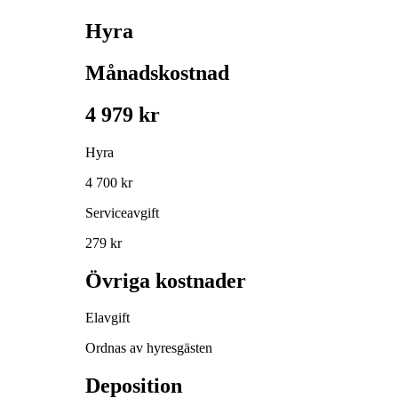
Hyra
Månadskostnad
4 979 kr
Hyra
4 700 kr
Serviceavgift
279 kr
Övriga kostnader
Elavgift
Ordnas av hyresgästen
Deposition