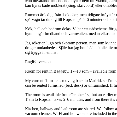
Min nuvarande inneboende flyttar hem till Madrid, därf
kan hyras både möblerat (säng, skrivbord) eller omöbl
Rummet är ledigt från 1 oktober, men tidigare inflytt ä
spårvagn tar du dig till Ropsten på 5–6 minuter och därif
Kök, hall och badrum delas. Vi har ett städschema för
hyran ingår bredband och varmvatten, medan elkostnade
Jag söker en lugn och skötsam person, man som kvinna,
droger undanbedes. Själv har jag bott både i kollektiv o
sig trygga i hemmet.
English version
Room for rent in Baggeby, 17–18 sqm – available from O
My current flatmate is moving back to Madrid, so I’m 
can be rented furnished (bed, desk) or unfurnished. If 
The room is available from October 1st, but an earlier 
Tram to Ropsten takes 5–6 minutes, and from there it’s 
Kitchen, hallway and bathroom are shared. We follow a 
vacuum cleaner. Wi-Fi and hot water are included in the r