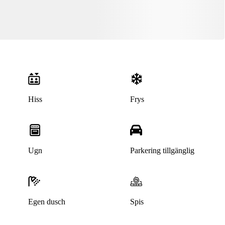
Hiss
Frys
Ugn
Parkering tillgänglig
Denna bostad är borttagen
Egen dusch
Spis