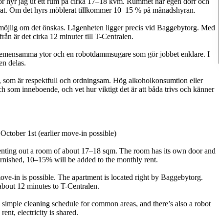
ör hyr jag ut ett rum på cirka 17–18 kvm. Rummet har egen dörr och
erat. Om det hyrs möblerat tillkommer 10–15 % på månadshyran.
r möjlig om det önskas. Lägenheten ligger precis vid Baggebytorg. Med
rån är det cirka 12 minuter till T-Centralen.
 gemensamma ytor och en robotdammsugare som gör jobbet enklare. I
n delas.
 som är respektfull och ordningsam. Hög alkoholkonsumtion eller
ch som inneboende, och vet hur viktigt det är att båda trivs och känner
ctober 1st (earlier move-in possible)
renting out a room of about 17–18 sqm. The room has its own door and
furnished, 10–15% will be added to the monthly rent.
move-in is possible. The apartment is located right by Baggebytorg.
about 12 minutes to T-Centralen.
simple cleaning schedule for common areas, and there’s also a robot
ent, electricity is shared.