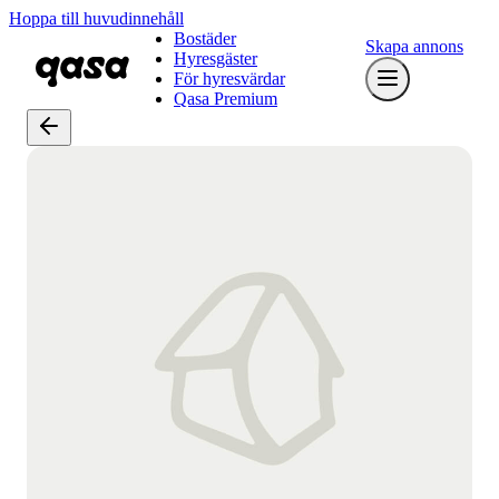
Hoppa till huvudinnehåll
Bostäder
Skapa annons
Hyresgäster
För hyresvärdar
Qasa Premium