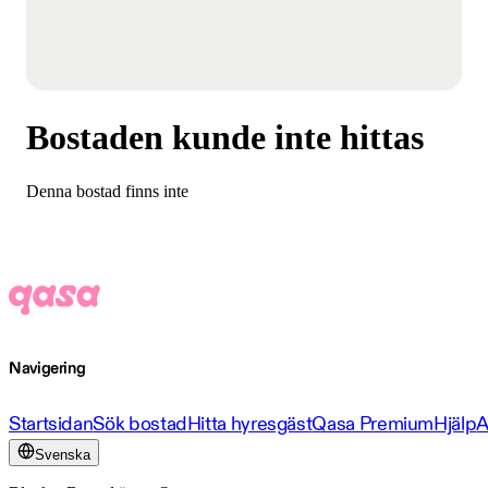
Bostaden kunde inte hittas
Denna bostad finns inte
Navigering
Startsidan
Sök bostad
Hitta hyresgäst
Qasa Premium
Hjälp
A
Svenska