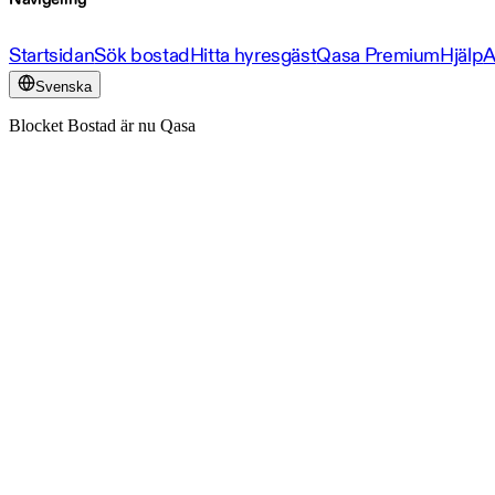
Startsidan
Sök bostad
Hitta hyresgäst
Qasa Premium
Hjälp
A
Svenska
Blocket Bostad är nu Qasa