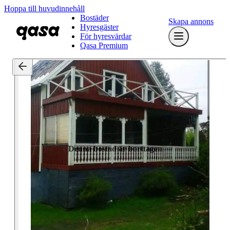
Hoppa till huvudinnehåll
Bostäder
Skapa annons
Hyresgäster
För hyresvärdar
Qasa Premium
Denna bostad är borttagen