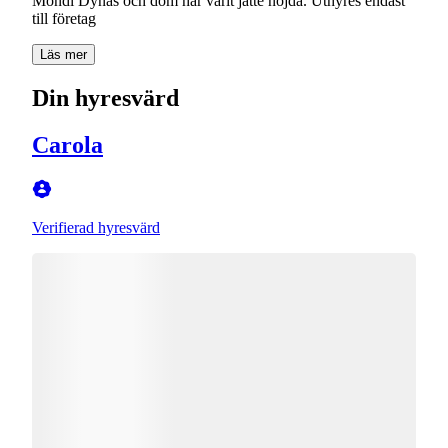
Mondi Dynäs och dom har varit jätte nöjda. Uthyres endast
till företag
Läs mer
Din hyresvärd
Carola
Verifierad hyresvärd