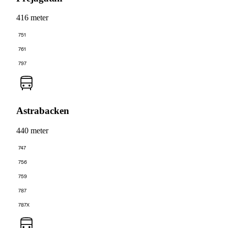
416 meter
751
761
797
Astrabacken
440 meter
747
756
759
787
787X