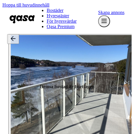
Hoppa till huvudinnehåll
Bostäder
Skapa annons
Hyresgäster
För hyresvärdar
Qasa Premium
Denna bostad är borttagen