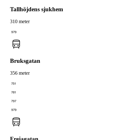
Tallhöjdens sjukhem
310 meter
979
Bruksgatan
356 meter
751
761
797
979
Frejagatan