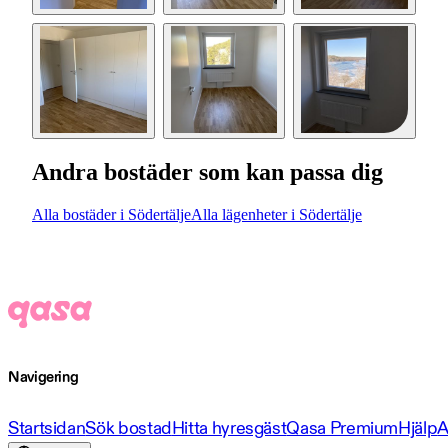
Andra bostäder som kan passa dig
Alla bostäder i Södertälje
Alla lägenheter i Södertälje
Navigering
Startsidan
Sök bostad
Hitta hyresgäst
Qasa Premium
Hjälp
A