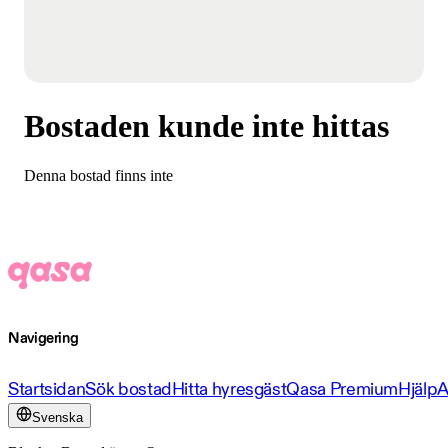
Bostaden kunde inte hittas
Denna bostad finns inte
Navigering
Startsidan
Sök bostad
Hitta hyresgäst
Qasa Premium
Hjälp
A
Svenska