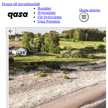
Hoppa till huvudinnehåll
Bostäder
Skapa annons
Hyresgäster
För hyresvärdar
Qasa Premium
Denna bostad är borttagen