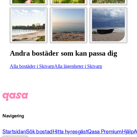
Andra bostäder som kan passa dig
Alla bostäder i Skivarp
Alla lägenheter i Skivarp
Navigering
Startsidan
Sök bostad
Hitta hyresgäst
Qasa Premium
Hjälp
A