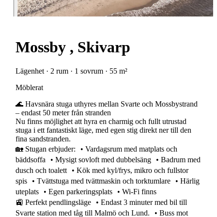
Mossby , Skivarp
Lägenhet · 2 rum · 1 sovrum · 55 m²
Möblerat
🌊 Havsnära stuga uthyres mellan Svarte och Mossbystrand
– endast 50 meter från stranden
Nu finns möjlighet att hyra en charmig och fullt utrustad
stuga i ett fantastiskt läge, med egen stig direkt ner till den
fina sandstranden.
🏡 Stugan erbjuder: • Vardagsrum med matplats och
bäddsoffa • Mysigt sovloft med dubbelsäng • Badrum med
dusch och toalett • Kök med kyl/frys, mikro och fullstor
spis • Tvättstuga med tvättmaskin och torktumlare • Härlig
uteplats • Egen parkeringsplats • Wi-Fi finns
🚉 Perfekt pendlingsläge • Endast 3 minuter med bil till
Svarte station med tåg till Malmö och Lund. • Buss mot