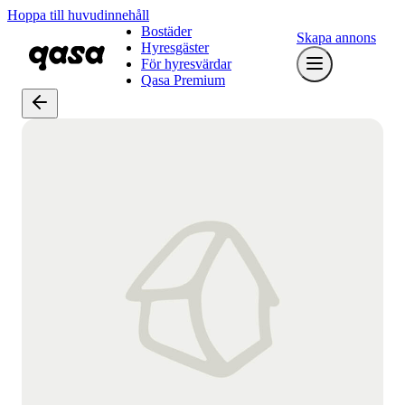
Hoppa till huvudinnehåll
Bostäder
Skapa annons
Hyresgäster
För hyresvärdar
Qasa Premium