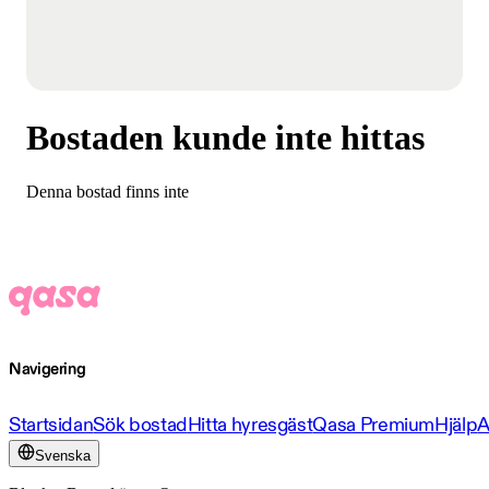
Bostaden kunde inte hittas
Denna bostad finns inte
Navigering
Startsidan
Sök bostad
Hitta hyresgäst
Qasa Premium
Hjälp
A
Svenska