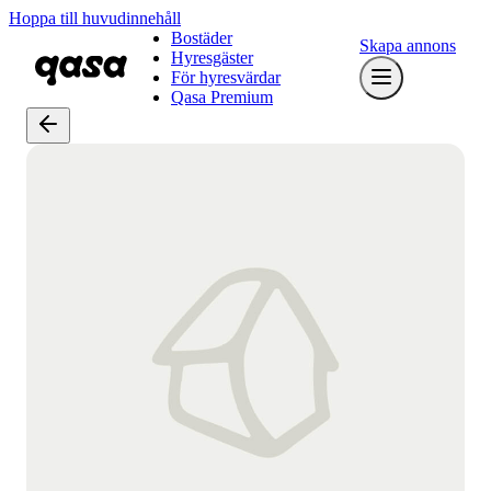
Hoppa till huvudinnehåll
Bostäder
Skapa annons
Hyresgäster
För hyresvärdar
Qasa Premium