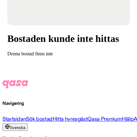
Bostaden kunde inte hittas
Denna bostad finns inte
Navigering
Startsidan
Sök bostad
Hitta hyresgäst
Qasa Premium
Hjälp
A
Svenska