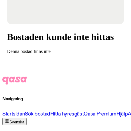
Bostaden kunde inte hittas
Denna bostad finns inte
Navigering
Startsidan
Sök bostad
Hitta hyresgäst
Qasa Premium
Hjälp
A
Svenska