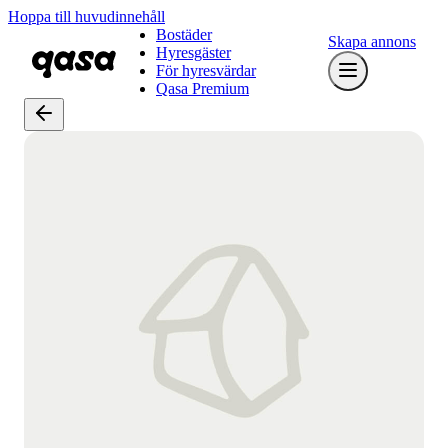
Hoppa till huvudinnehåll
Bostäder
Skapa annons
Hyresgäster
För hyresvärdar
Qasa Premium