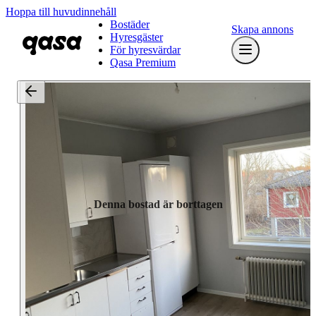
Hoppa till huvudinnehåll
Bostäder
Skapa annons
Hyresgäster
För hyresvärdar
Qasa Premium
Denna bostad är borttagen