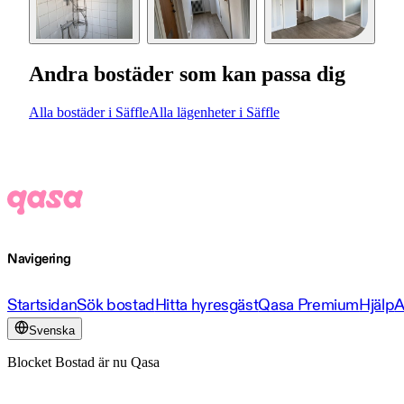
Andra bostäder som kan passa dig
Alla bostäder i Säffle
Alla lägenheter i Säffle
Navigering
Startsidan
Sök bostad
Hitta hyresgäst
Qasa Premium
Hjälp
A
Svenska
Blocket Bostad är nu Qasa