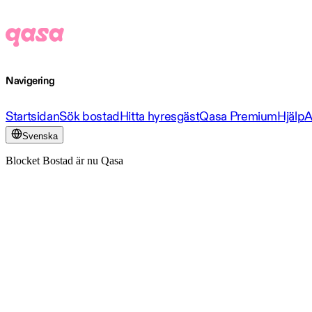
Navigering
Startsidan
Sök bostad
Hitta hyresgäst
Qasa Premium
Hjälp
A
Svenska
Blocket Bostad är nu Qasa