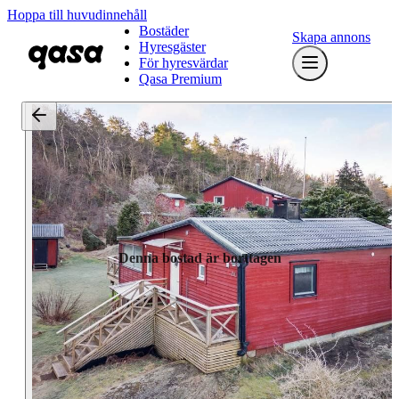
Hoppa till huvudinnehåll
Bostäder
Skapa annons
Hyresgäster
För hyresvärdar
Qasa Premium
Denna bostad är borttagen