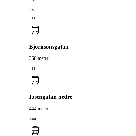
115
158
198
Björnsonsgatan
368 meter
198
Ibsengatan nedre
444 meter
909