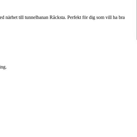
Denna bostad är borttagen
d närhet till tunnelbanan Råcksta. Perfekt för dig som vill ha bra
ing.