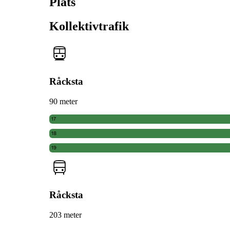
Plats
Kollektivtrafik
Råcksta
90 meter
17
18
19
Råcksta
203 meter