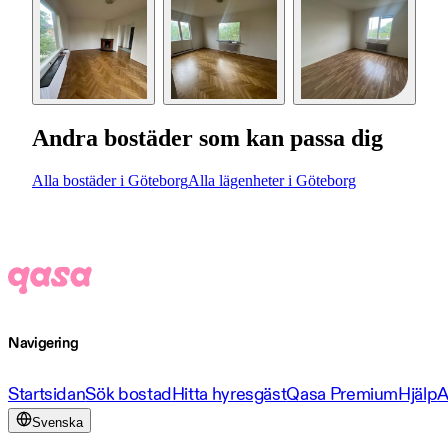
Andra bostäder som kan passa dig
Alla bostäder i Göteborg
Alla lägenheter i Göteborg
Navigering
Startsidan
Sök bostad
Hitta hyresgäst
Qasa Premium
Hjälp
A
Svenska