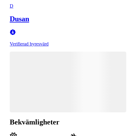
D
Dusan
Verifierad hyresvärd
Bekvämligheter