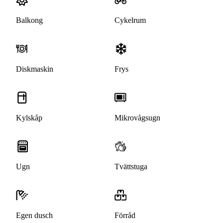
Balkong
Cykelrum
Diskmaskin
Frys
Kylskåp
Mikrovågsugn
Ugn
Tvättstuga
Egen dusch
Förråd