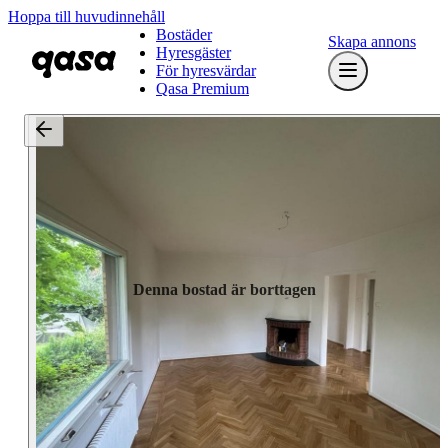
Hoppa till huvudinnehåll
Bostäder
Skapa annons
Hyresgäster
För hyresvärdar
Qasa Premium
Denna bostad är borttagen