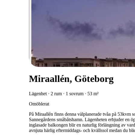
Miraallén, Göteborg
Lägenhet · 2 rum · 1 sovrum · 53 m²
Omöblerat
På Miraallén finns denna välplanerade tvåa på 53kvm so
Sannegårdens småbåtshamn. Lägenheten erbjuder en öpp
inglasade balkongen blir en naturlig förlängning av varda
avnjuta härlig eftermiddags- och kvällssol medan du blic