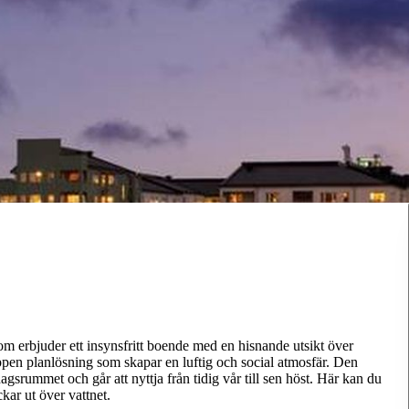
m erbjuder ett insynsfritt boende med en hisnande utsikt över
en planlösning som skapar en luftig och social atmosfär. Den
gsrummet och går att nyttja från tidig vår till sen höst. Här kan du
kar ut över vattnet.