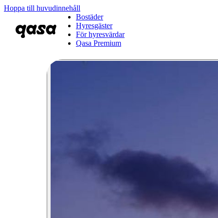
Hoppa till huvudinnehåll
Bostäder
Hyresgäster
För hyresvärdar
Qasa Premium