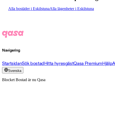
Alla bostäder i Eskilstuna
Alla lägenheter i Eskilstuna
Navigering
Startsidan
Sök bostad
Hitta hyresgäst
Qasa Premium
Hjälp
A
Svenska
Blocket Bostad är nu Qasa