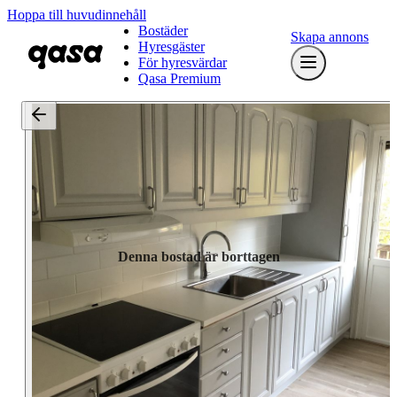
Hoppa till huvudinnehåll
Bostäder
Skapa annons
Hyresgäster
För hyresvärdar
Qasa Premium
Denna bostad är borttagen