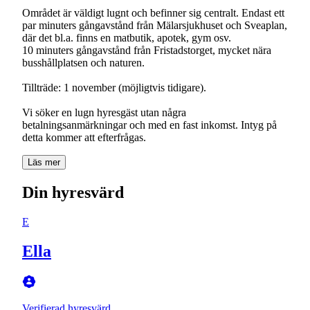
Området är väldigt lugnt och befinner sig centralt. Endast ett
par minuters gångavstånd från Mälarsjukhuset och Sveaplan,
där det bl.a. finns en matbutik, apotek, gym osv.
10 minuters gångavstånd från Fristadstorget, mycket nära
busshållplatsen och naturen.
Tillträde: 1 november (möjligtvis tidigare).
Vi söker en lugn hyresgäst utan några
betalningsanmärkningar och med en fast inkomst. Intyg på
detta kommer att efterfrågas.
Läs mer
Din hyresvärd
E
Ella
Verifierad hyresvärd