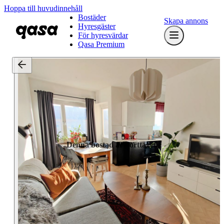
Hoppa till huvudinnehåll
Bostäder
Skapa annons
Hyresgäster
För hyresvärdar
Qasa Premium
Denna bostad är borttagen