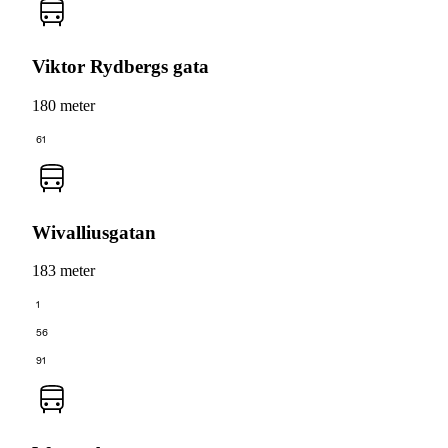
Viktor Rydbergs gata
180 meter
61
Wivalliusgatan
183 meter
1
56
91