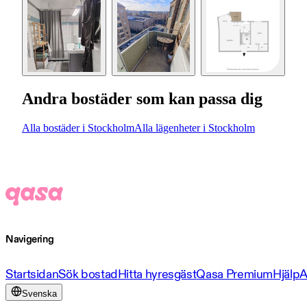
Andra bostäder som kan passa dig
Alla bostäder i Stockholm
Alla lägenheter i Stockholm
Navigering
Startsidan
Sök bostad
Hitta hyresgäst
Qasa Premium
Hjälp
A
Svenska