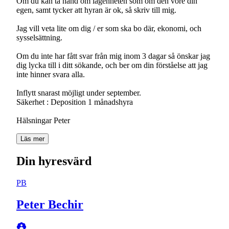
Om du kan ta hand om lägenheten som om den vore din
egen, samt tycker att hyran är ok, så skriv till mig.
Jag vill veta lite om dig / er som ska bo där, ekonomi, och
sysselsättning.
Om du inte har fått svar från mig inom 3 dagar så önskar jag
dig lycka till i ditt sökande, och ber om din förståelse att jag
inte hinner svara alla.
Inflytt snarast möjligt under september.
Säkerhet : Deposition 1 månadshyra
Hälsningar Peter
Läs mer
Din hyresvärd
PB
Peter Bechir